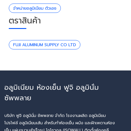
จำหน่ายอลูมิเนียม ตัวเอช
ตราสินค้า
FUJI ALUMINUM SUPPLY CO LTD
อลูมิเนียม ห้องเย็น ฟูจิ อลูมินั่ม
ซัพพลาย
บริษัท ฟูจิ อลูมินั่ม ซัพพลาย จำกัด โรงงานผลิต อลูมิเนียม
โปรไฟล์ อลูมิเนียมเส้น สำหรับทำห้องเย็น ผนัง และฝ้าเพดานห้อง
เย็น แผ่นฉนวนสำเร็จรูป ไอโซวอล (ISOWALL) ติดตั้งห้องคลี